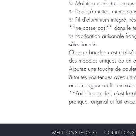
✨ Maintien confortable sans g
✨ Facile à mettre, même san
✨ Fil d'aluminium intégré, ré
**ne casse pas** dans le t
✨ Fabrication artisanale fran
sélectionnés.
Chaque bandeau est réalisé e
des modèles uniques ou en qu
Ajoutez une touche de couleu
à toutes vos tenues avec un 
accompagner au fil des sais
**Paillettes sur Toi, c'est le 
pratique, original et fait av
MENTIONS LEGALES CONDITIONS G