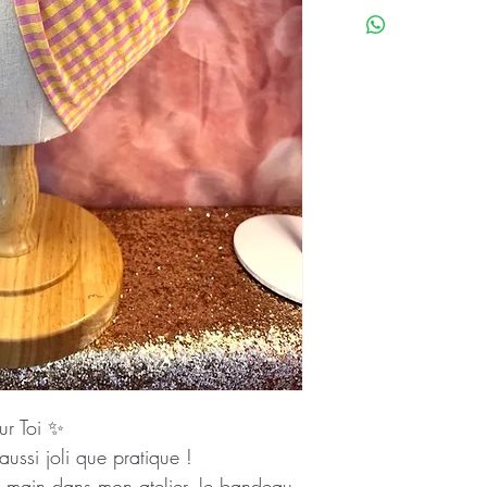
sur Toi ✨
ussi joli que pratique !
a main dans mon atelier, le bandeau