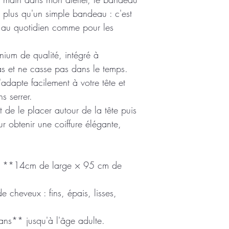
ien plus qu'un simple bandeau : c'est
es, au quotidien comme pour les
nium de qualité, intégré à
pas et ne casse pas dans le temps.
s'adapte facilement à votre tête et
s serrer.
t de le placer autour de la tête puis
ur obtenir une coiffure élégante,
n **14cm de large × 95 cm de
 cheveux : fins, épais, lisses,
ns** jusqu'à l'âge adulte.