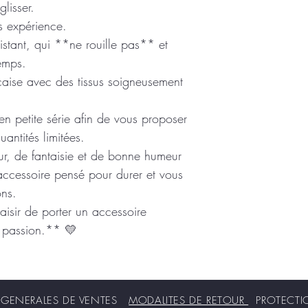
lisser.
s expérience.
sistant, qui **ne rouille pas** et
emps.
çaise avec des tissus soigneusement
n petite série afin de vous proposer
antités limitées.
r, de fantaisie et de bonne humeur
accessoire pensé pour durer et vous
ons.
plaisir de porter un accessoire
ec passion.** 💛
ENERALES DE VENTES
MODALITES DE RETOUR
PROTECT