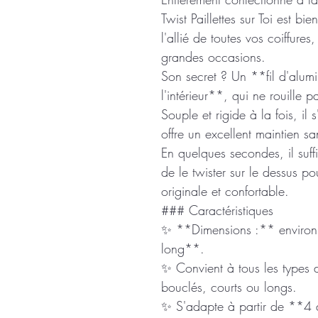
Twist Paillettes sur Toi est b
l'allié de toutes vos coiffur
grandes occasions.
Son secret ? Un **fil d'alumi
l'intérieur**, qui ne rouille 
Souple et rigide à la fois, il 
offre un excellent maintien san
En quelques secondes, il suffi
de le twister sur le dessus po
originale et confortable.
### Caractéristiques
✨ **Dimensions :** enviro
long**.
✨ Convient à tous les types de
bouclés, courts ou longs.
✨ S'adapte à partir de **4 a