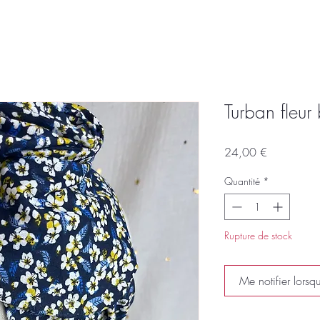
Turban fleur 
Prix
24,00 €
Quantité
*
Rupture de stock
Me notifier lorsqu