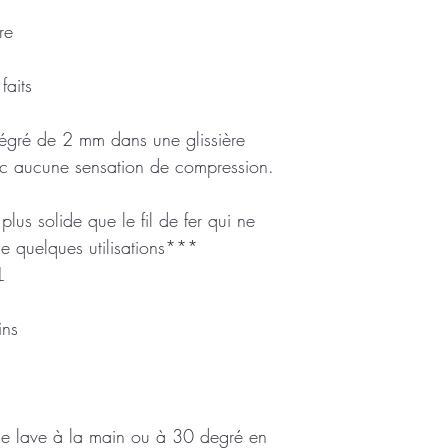
re
faits
tégré de 2 mm dans une glissière
ec aucune sensation de compression.
lus solide que le fil de fer qui ne
de quelques utilisations***
L
ins
se lave à la main ou à 30 degré en