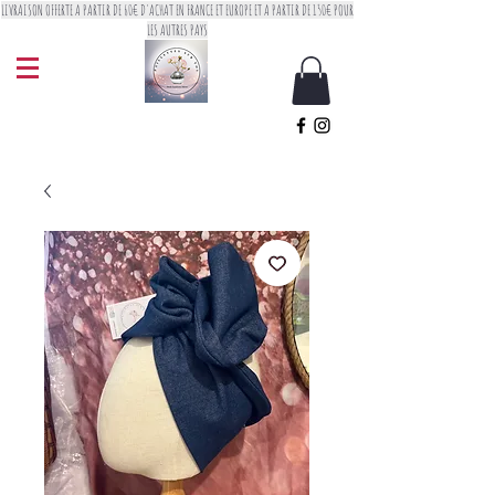
LIVRAISON OFFERTE A PARTIR DE 60€ D'ACHAT EN FRANCE ET EUROPE ET A PARTIR DE 150€ POUR
LES AUTRES PAYS