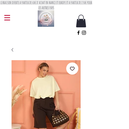
LIVRAISON OFFERTE A PARTIR DE 60€ D'ACHAT EN FRANCE ET EUROPE ET A PARTIR DE 150€ POUR
LES AUTRES PAYS