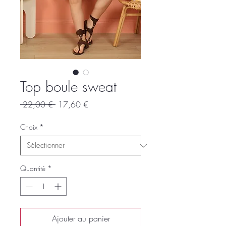
Top boule sweat
Prix
Prix
 22,00 € 
17,60 €
original
promotionnel
Choix
*
Quantité
*
Ajouter au panier