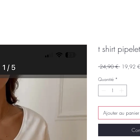
t shirt pipele
Prix
 24,90 € 
19,92 
original
Quantité
*
Ajouter au panier
Com