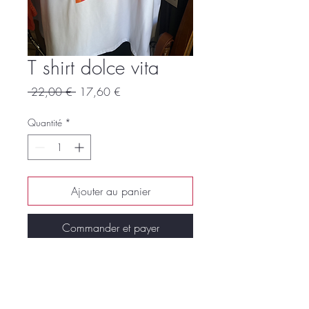
T shirt dolce vita
Prix
Prix
 22,00 € 
17,60 €
original
promotionnel
Quantité
*
Ajouter au panier
Commander et payer
Jusqu’au 48