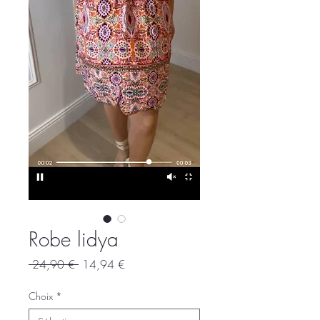
Robe lidya
Prix
Prix
 24,90 € 
14,94 €
original
promotionnel
Choix
*