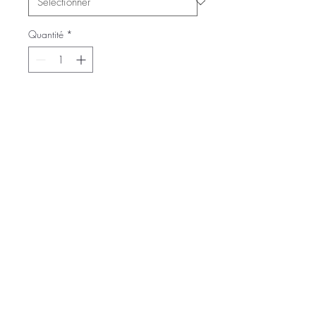
Quantité
*
Ajouter au panier
Commander et payer
sm ou ml
MENTIONS LEGALES CONDITIONS
GENERALES DE VENTES
MODALITES DE
RETOUR
PROTECTION DES DONNEES