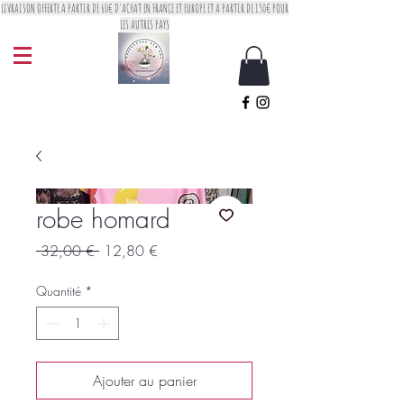
LIVRAISON OFFERTE A PARTIR DE 60€ D'ACHAT EN FRANCE ET EUROPE ET A PARTIR DE 150€ POUR
LES AUTRES PAYS
robe homard
Prix
Prix
 32,00 € 
12,80 €
original
promotionnel
Quantité
*
Ajouter au panier