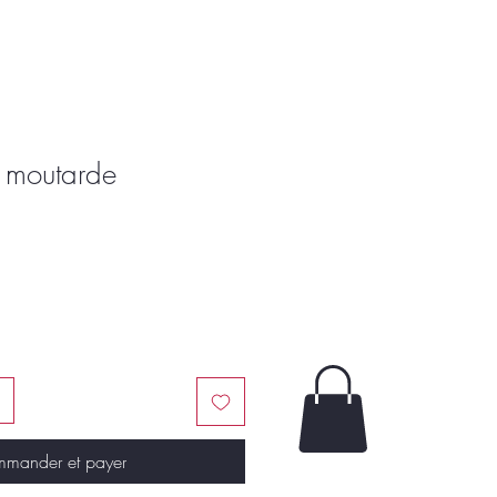
 moutarde
mander et payer