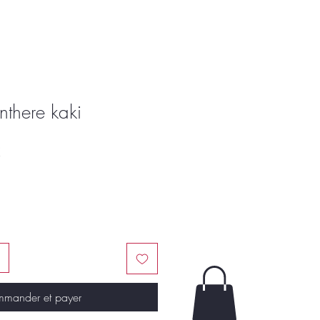
nthere kaki
Prix
€
promotionnel
mander et payer