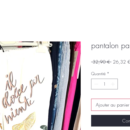
pantalon pa
Prix
 32,90 € 
26,32 
original
Quantité
*
Ajouter au panier
Com