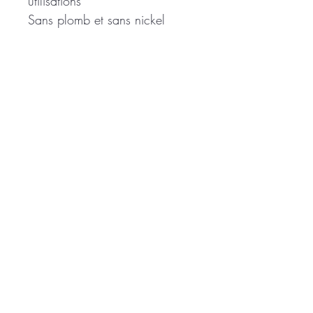
utilisations***
Sans plomb et sans nickel
Se positionne selon vos envies
Repositionnable à volonté
En bandeaux twiste , cou,
chignon…
Convient à tous type de
cheveux et de coupe!!!
cheveux fins pas de problème
6*80cm
* coton lavé au préalable* se
lave à la main ou à 30 degré
en laissant bien sécher à plat.