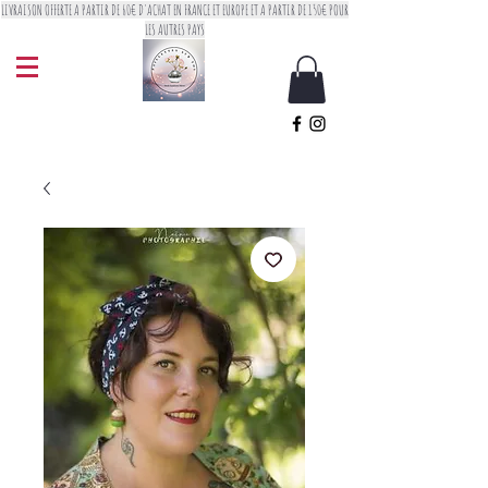
LIVRAISON OFFERTE A PARTIR DE 60€ D'ACHAT EN FRANCE ET EUROPE ET A PARTIR DE 150€ POUR
LES AUTRES PAYS