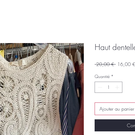
Haut dentell
Prix
 20,00 € 
16,00 
original
Quantité
*
Ajouter au panier
Com