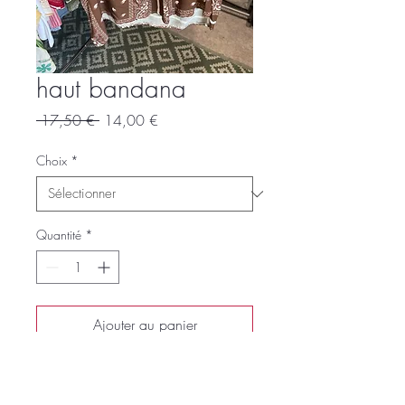
haut bandana
Prix
Prix
 17,50 € 
14,00 €
original
promotionnel
Choix
*
Quantité
*
Ajouter au panier
Commander et payer