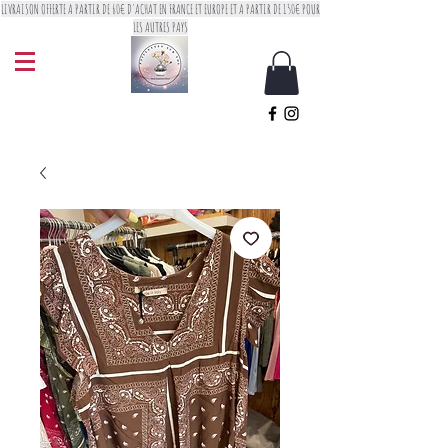
LIVRAISON OFFERTE A PARTIR DE 60€ D'ACHAT EN FRANCE ET EUROPE ET A PARTIR DE 150€ POUR
LES AUTRES PAYS