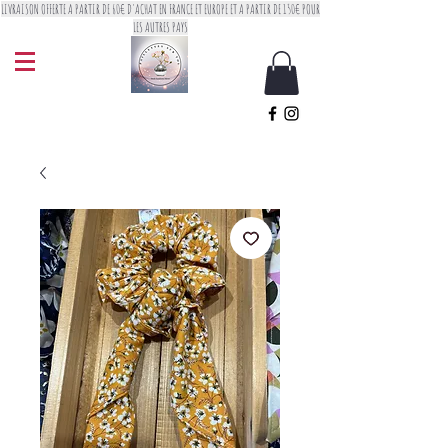
LIVRAISON OFFERTE A PARTIR DE 60€ D'ACHAT EN FRANCE ET EUROPE ET A PARTIR DE 150€ POUR
LES AUTRES PAYS