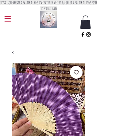
LIVRAISON OFFERTE A PARTIR DE 60€ D'ACHAT EN FRANCE ET EUROPE ET A PARTIR DE 150€ POUR
LES AUTRES PAYS