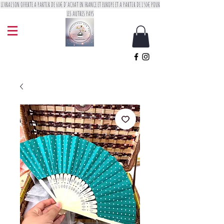
LIVRAISON OFFERTE A PARTIR DE 60€ D'ACHAT EN FRANCE ET EUROPE ET A PARTIR DE 150€ POUR
LES AUTRES PAYS