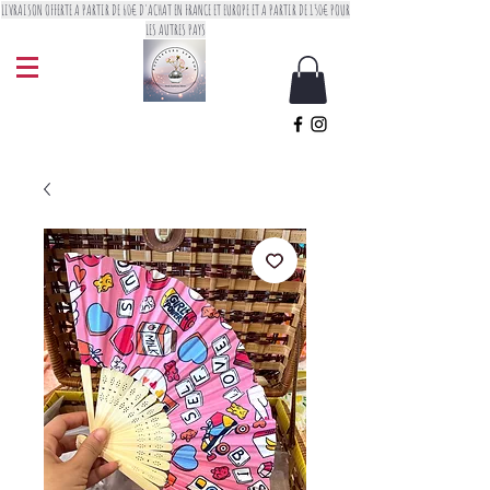
LIVRAISON OFFERTE A PARTIR DE 60€ D'ACHAT EN FRANCE ET EUROPE ET A PARTIR DE 150€ POUR
LES AUTRES PAYS