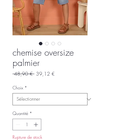
chemise oversize
palmier
Prix
Prix
 48,90 € 
39,12 €
original
promotionnel
Choix
*
Quantité
*
Rupture de stock