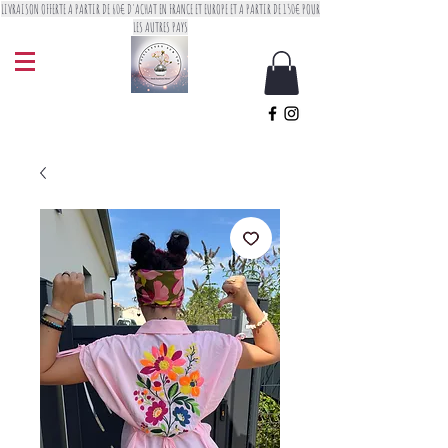
LIVRAISON OFFERTE A PARTIR DE 60€ D'ACHAT EN FRANCE ET EUROPE ET A PARTIR DE 150€ POUR
LES AUTRES PAYS