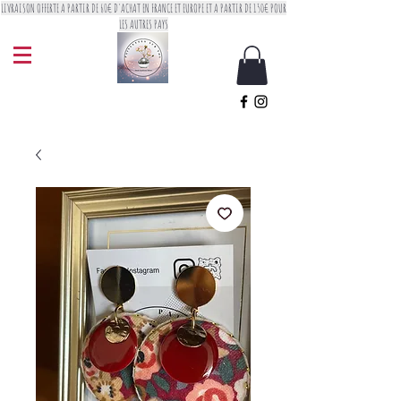
LIVRAISON OFFERTE A PARTIR DE 60€ D'ACHAT EN FRANCE ET EUROPE ET A PARTIR DE 150€ POUR
LES AUTRES PAYS