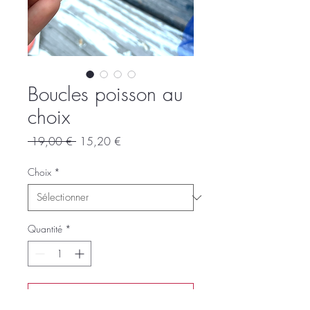
Boucles poisson au
choix
Prix
Prix
 19,00 € 
15,20 €
original
promotionnel
Choix
*
Quantité
*
Ajouter au panier