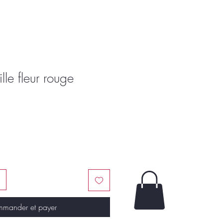
lle fleur rouge
mander et payer