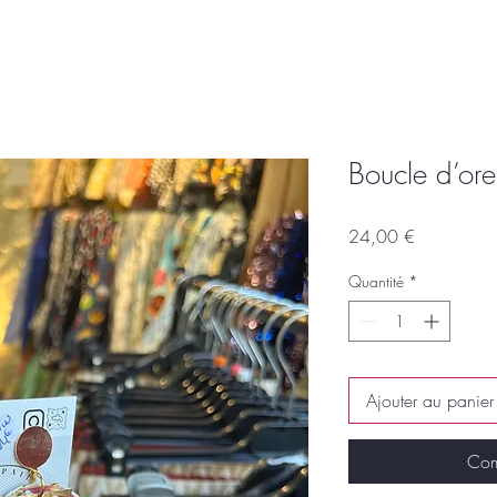
Boucle d’orei
Prix
24,00 €
Quantité
*
Ajouter au panier
Com