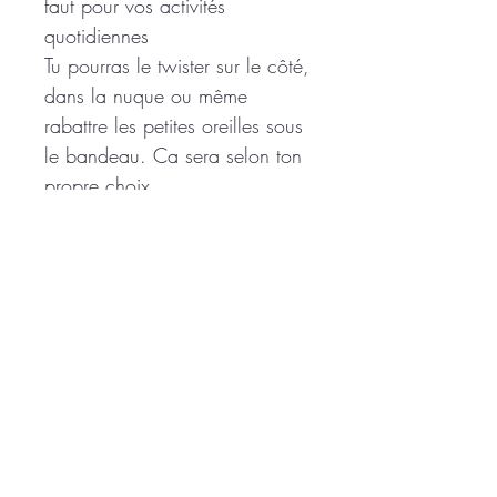
faut pour vos activités
quotidiennes
Tu pourras le twister sur le côté,
dans la nuque ou même
rabattre les petites oreilles sous
le bandeau. Ca sera selon ton
propre choix
Pour le quotidien, pour une
soirée, un évènement... il te
sera très utile
Pour te soulager la nuque
lorsque tu as chaud, pour
agrémenter une coiffure, pour
tenir tes cheveux dans la brise
marine