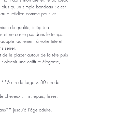
ien plus qu'un simple bandeau : c'est
es, au quotidien comme pour les
nium de qualité, intégré à
pas et ne casse pas dans le temps.
s'adapte facilement à votre tête et
s serrer.
t de le placer autour de la tête puis
ur obtenir une coiffure élégante,
n **6 cm de large × 80 cm de
 cheveux : fins, épais, lisses,
ns** jusqu'à l'âge adulte.