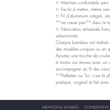
✨ Maintien confortable sans g
✨ Facile à mettre, même san
✨ Fil d'aluminium intégré, ré
**ne casse pas** dans le t
✨ Fabrication artisanale fran
sélectionnés.
Chaque bandeau est réalisé e
des modèles uniques ou en qu
Ajoutez une touche de couleu
à toutes vos tenues avec un 
accompagner au fil des sais
**Paillettes sur Toi, c'est le 
pratique, original et fait av
MENTIONS LEGALES CONDITIONS G