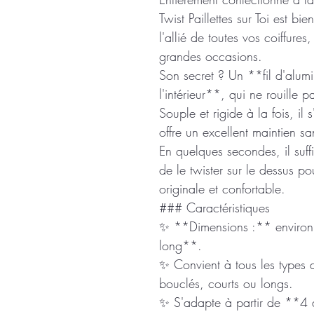
Twist Paillettes sur Toi est b
l'allié de toutes vos coiffur
grandes occasions.
Son secret ? Un **fil d'alumi
l'intérieur**, qui ne rouille 
Souple et rigide à la fois, il 
offre un excellent maintien san
En quelques secondes, il suffi
de le twister sur le dessus po
originale et confortable.
### Caractéristiques
✨ **Dimensions :** enviro
long**.
✨ Convient à tous les types de
bouclés, courts ou longs.
✨ S'adapte à partir de **4 a