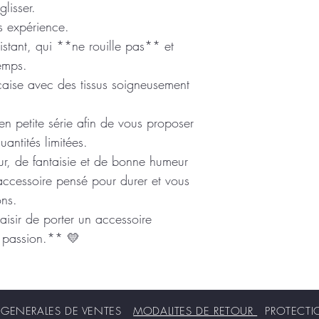
lisser.
s expérience.
sistant, qui **ne rouille pas** et
emps.
çaise avec des tissus soigneusement
n petite série afin de vous proposer
antités limitées.
r, de fantaisie et de bonne humeur
accessoire pensé pour durer et vous
ons.
plaisir de porter un accessoire
ec passion.** 💛
ENERALES DE VENTES
MODALITES DE RETOUR
PROTECT