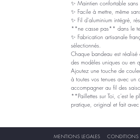
✨ Maintien confortable sans g
✨ Facile à mettre, même san
✨ Fil d'aluminium intégré, ré
**ne casse pas** dans le t
✨ Fabrication artisanale fran
sélectionnés.
Chaque bandeau est réalisé e
des modèles uniques ou en qu
Ajoutez une touche de couleu
à toutes vos tenues avec un 
accompagner au fil des sais
**Paillettes sur Toi, c'est le 
pratique, original et fait av
MENTIONS LEGALES CONDITIONS G