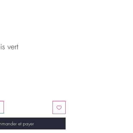
s vert
mander et payer