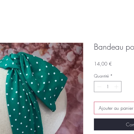
Bandeau poi
Prix
14,00 €
Quantité
*
Ajouter au panier
Com