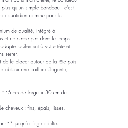
ien plus qu'un simple bandeau : c'est
es, au quotidien comme pour les
nium de qualité, intégré à
pas et ne casse pas dans le temps.
s'adapte facilement à votre tête et
s serrer.
t de le placer autour de la tête puis
ur obtenir une coiffure élégante,
n **6 cm de large × 80 cm de
 cheveux : fins, épais, lisses,
ns** jusqu'à l'âge adulte.