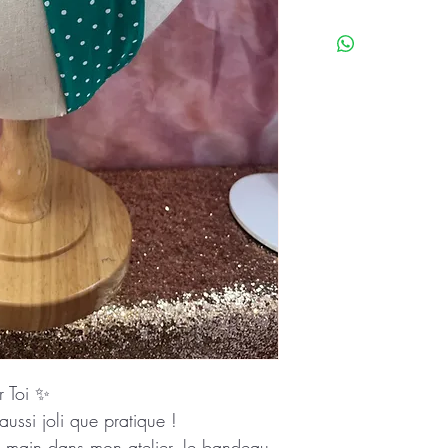
r Toi ✨
ussi joli que pratique !
a main dans mon atelier, le bandeau