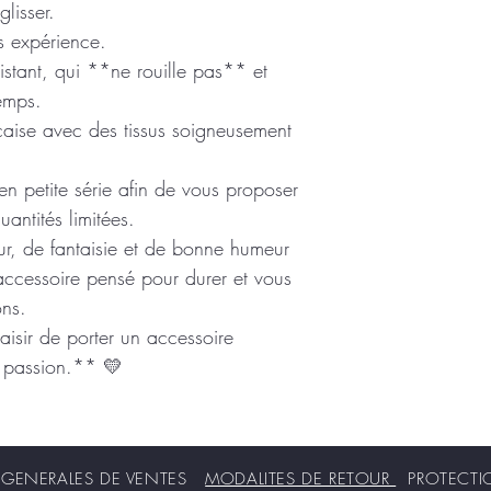
lisser.
s expérience.
sistant, qui **ne rouille pas** et
emps.
çaise avec des tissus soigneusement
n petite série afin de vous proposer
antités limitées.
r, de fantaisie et de bonne humeur
accessoire pensé pour durer et vous
ons.
plaisir de porter un accessoire
ec passion.** 💛
ENERALES DE VENTES
MODALITES DE RETOUR
PROTECT