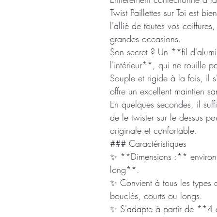
Twist Paillettes sur Toi est b
l'allié de toutes vos coiffur
grandes occasions.
Son secret ? Un **fil d'alumi
l'intérieur**, qui ne rouille 
Souple et rigide à la fois, il 
offre un excellent maintien san
En quelques secondes, il suffi
de le twister sur le dessus po
originale et confortable.
### Caractéristiques
✨ **Dimensions :** enviro
long**.
✨ Convient à tous les types de
bouclés, courts ou longs.
✨ S'adapte à partir de **4 a