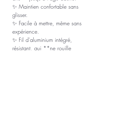
✨ Maintien confortable sans
glisser.
✨ Facile à mettre, même sans
expérience.
✨ Fil d'aluminium intégré,
résistant, qui **ne rouille
pas** et **ne casse pas**
dans le temps.
✨ Fabrication artisanale
française avec des tissus
soigneusement sélectionnés.
Chaque bandeau est réalisé en
petite série afin de vous
proposer des modèles uniques
ou en quantités limitées.
Ajoutez une touche de couleur,