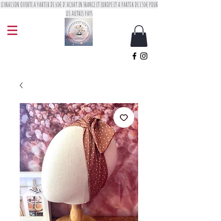
LIVRAISON OFFERTE A PARTIR DE 60€ D'ACHAT EN FRANCE ET EUROPE ET A PARTIR DE 150€ POUR
LES AUTRES PAYS