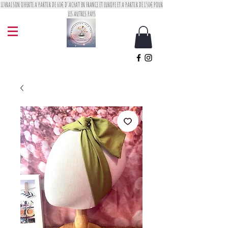
LIVRAISON OFFERTE A PARTIR DE 60€ D'ACHAT EN FRANCE ET EUROPE ET A PARTIR DE 150€ POUR
LES AUTRES PAYS