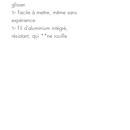
glisser.
✨ Facile à mettre, même sans
expérience.
✨ Fil d'aluminium intégré,
résistant, qui **ne rouille
pas** et **ne casse pas**
dans le temps.
✨ Fabrication artisanale
française avec des tissus
soigneusement sélectionnés.
Chaque bandeau est réalisé en
petite série afin de vous
proposer des modèles uniques
ou en quantités limitées.
Ajoutez une touche de couleur,
de fantaisie et de bonne
humeur à toutes vos tenues