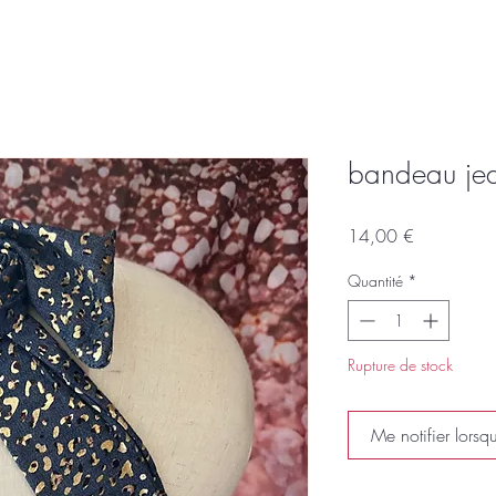
bandeau jea
Prix
14,00 €
Quantité
*
Rupture de stock
Me notifier lorsqu