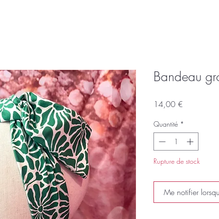
Bandeau gros
Prix
14,00 €
Quantité
*
Rupture de stock
Me notifier lorsqu