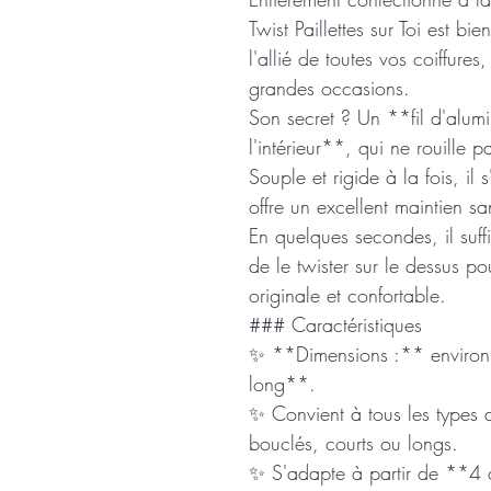
Twist Paillettes sur Toi est b
l'allié de toutes vos coiffur
grandes occasions.
Son secret ? Un **fil d'alumi
l'intérieur**, qui ne rouille 
Souple et rigide à la fois, il 
offre un excellent maintien san
En quelques secondes, il suffi
de le twister sur le dessus po
originale et confortable.
### Caractéristiques
✨ **Dimensions :** enviro
long**.
✨ Convient à tous les types de
bouclés, courts ou longs.
✨ S'adapte à partir de **4 a