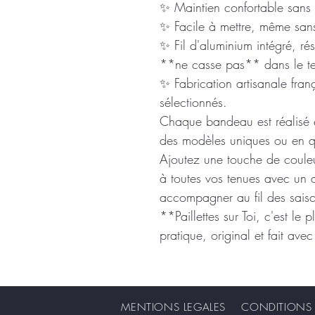
✨ Maintien confortable sans g
✨ Facile à mettre, même san
✨ Fil d'aluminium intégré, ré
**ne casse pas** dans le t
✨ Fabrication artisanale fran
sélectionnés.
Chaque bandeau est réalisé e
des modèles uniques ou en qu
Ajoutez une touche de couleu
à toutes vos tenues avec un 
accompagner au fil des sais
**Paillettes sur Toi, c'est le 
pratique, original et fait av
MENTIONS LEGALES CONDITIONS G