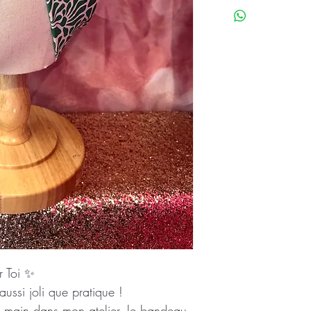
r Toi ✨
ussi joli que pratique !
a main dans mon atelier, le bandeau