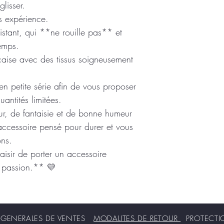
lisser.
s expérience.
sistant, qui **ne rouille pas** et
emps.
çaise avec des tissus soigneusement
n petite série afin de vous proposer
antités limitées.
r, de fantaisie et de bonne humeur
accessoire pensé pour durer et vous
ons.
plaisir de porter un accessoire
ec passion.** 💛
ENERALES DE VENTES
MODALITES DE RETOUR
PROTECT