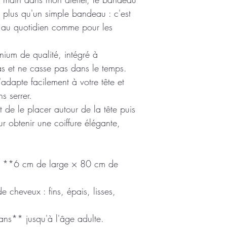
ien plus qu'un simple bandeau : c'est
es, au quotidien comme pour les
nium de qualité, intégré à
pas et ne casse pas dans le temps.
s'adapte facilement à votre tête et
s serrer.
t de le placer autour de la tête puis
ur obtenir une coiffure élégante,
n **6 cm de large × 80 cm de
 cheveux : fins, épais, lisses,
ns** jusqu'à l'âge adulte.