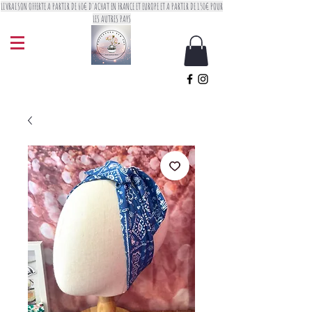
LIVRAISON OFFERTE A PARTIR DE 60€ D'ACHAT EN FRANCE ET EUROPE ET A PARTIR DE 150€ POUR
LES AUTRES PAYS