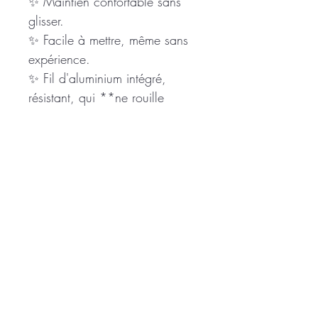
✨ Maintien confortable sans
glisser.
✨ Facile à mettre, même sans
expérience.
✨ Fil d'aluminium intégré,
résistant, qui **ne rouille
pas** et **ne casse pas**
dans le temps.
✨ Fabrication artisanale
française avec des tissus
soigneusement sélectionnés.
Chaque bandeau est réalisé en
petite série afin de vous
proposer des modèles uniques
ou en quantités limitées.
Ajoutez une touche de couleur,
de fantaisie et de bonne