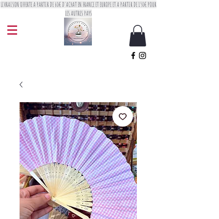
LIVRAISON OFFERTE A PARTIR DE 60€ D'ACHAT EN FRANCE ET EUROPE ET A PARTIR DE 150€ POUR
LES AUTRES PAYS